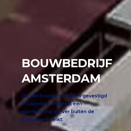
BOUWBEDRIJF
AMSTERDAM
De OM Bouwgroep BV is gevestigd
in Zaandam en heeft een
klantenkring die ver buiten de
Zaanstreek reikt.