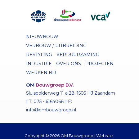
NIEUWBOUW
VERBOUW / UITBREIDING
RESTYLING
VERDUURZAMING
INDUSTRIE
OVER ONS
PROJECTEN
WERKEN BIJ
OM
Bouwgroep B.V.
Sluispolderweg 11 a 28, 1505 HJ Zaandam
| T:
075 - 6164068
| E:
info@ombouwgroep.nl
Copyright © 2026 OM Bouwgroep | Website