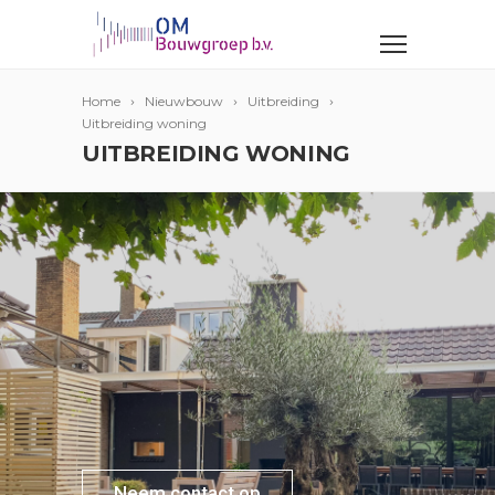
Home
Nieuwbouw
Uitbreiding
Uitbreiding woning
UITBREIDING WONING
Neem contact op