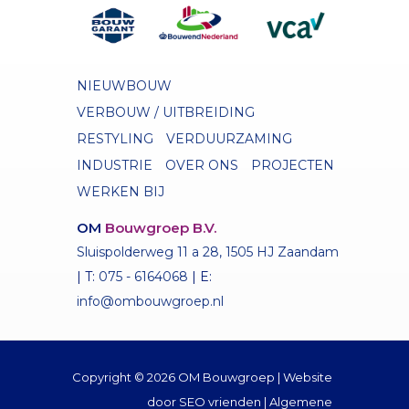
NIEUWBOUW
VERBOUW / UITBREIDING
RESTYLING
VERDUURZAMING
INDUSTRIE
OVER ONS
PROJECTEN
WERKEN BIJ
OM
Bouwgroep B.V.
Sluispolderweg 11 a 28, 1505 HJ Zaandam
| T:
075 - 6164068
| E:
info@ombouwgroep.nl
Copyright © 2026 OM Bouwgroep | Website
door
SEO vrienden
| Algemene